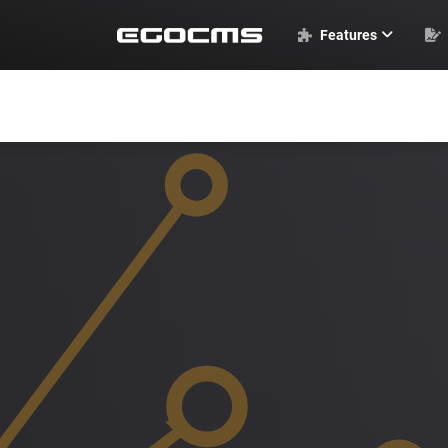
Features
EGOCMS Basics
Standardmodule
Weitere Module