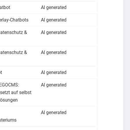
atbot
AI generated
rlay-Chatbots
AI generated
atenschutz &
AI generated
atenschutz &
AI generated
t
AI generated
n EGOCMS:
AI generated
setzt auf selbst
Lösungen
AI generated
steriums