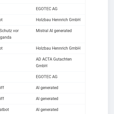
EGOTEC AG
ot
Holzbau Hennrich GmbH
 Schutz vor
Mistral AI generated
aganda
ot
Holzbau Hennrich GmbH
AD ACTA Gutachten
GmbH
EGOTEC AG
iff
AI generated
iff
AI generated
atbot
AI generated