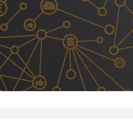
Sicherheit
Multimedia
News
Sitemap
Suche
Weiterleitung