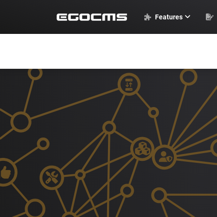
Features
EGOCMS Basics
Standardmodule
Weitere Module