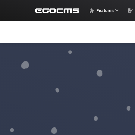
Features
EGOCMS Basics
Standardmodule
Weitere Module