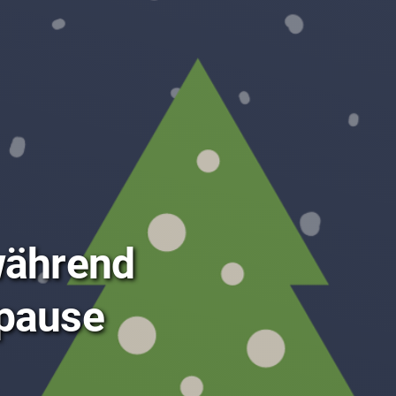
Sicherheit
Multimedia
News
Sitemap
Suche
Weiterleitung
während
pause