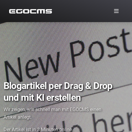
Blogartikel per Drag & Drop
und mit KI erstellen
Wir zeigen, wie schnell man mit EGOCMS einen
Artikel anlegt.
Der Artikel ist in 3 Minuten online.