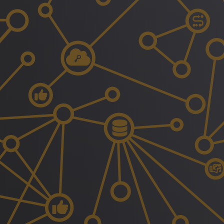
Sicherheit
Multimedia
News
Sitemap
Suche
Weiterleitung