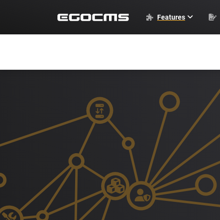
Features
EGOCMS Basics
Standardmodule
Weitere Module