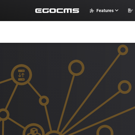
Features
EGOCMS Basics
Standardmodule
Weitere Module