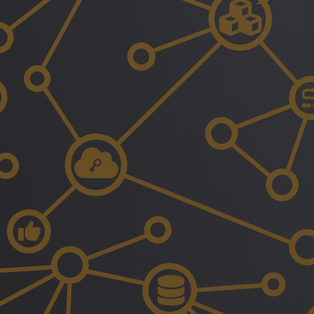
Sicherheit
Multimedia
News
Sitemap
Suche
Weiterleitung