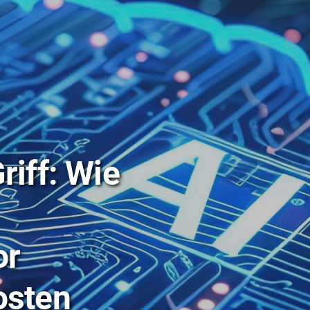
Sicherheit
Multimedia
News
Sitemap
Suche
Weiterleitung
riff: Wie
or
osten