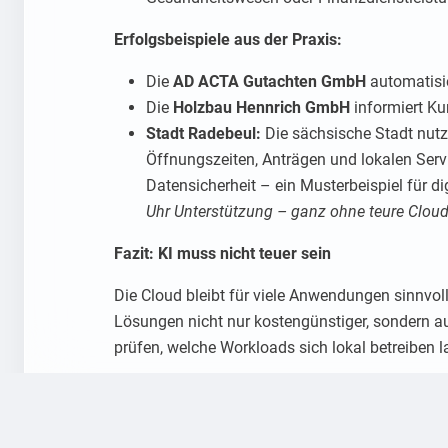
Erfolgsbeispiele aus der Praxis:
Die
AD ACTA Gutachten GmbH
automatisi
Die
Holzbau Hennrich GmbH
informiert Ku
Stadt Radebeul:
Die sächsische Stadt nutz
Öffnungszeiten, Anträgen und lokalen Servi
Datensicherheit – ein Musterbeispiel für d
Uhr Unterstützung – ganz ohne teure Clou
Fazit: KI muss nicht teuer sein
Die Cloud bleibt für viele Anwendungen sinnvoll 
Lösungen nicht nur kostengünstiger, sondern auc
prüfen, welche Workloads sich lokal betreiben l
Sie möchten wissen, wie
lalamo.cloud
Ihre KI-