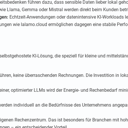
tsbedenken führen dazu, dass sensible Daten lieber lokal gehos
ie Llama, Gemma oder Mistral werden direkt beim Kunden betr
gen:
Echtzeit-Anwendungen oder datenintensive KI-Workloads lei
ngen wie lalamo.cloud ermöglichen dagegen eine stabile Perfor
lbstgehostete KI-Lösung, die speziell für kleine und mittelstän
hren, keine überraschenden Rechnungen. Die Investition in loka
einer, optimierter LLMs wird der Energie- und Rechenbedarf mini
erden individuell an die Bedürfnisse des Unternehmens angepass
eigenen Rechenzentrum. Das ist besonders für Branchen mit h
gen – ein entscheidender Vorteil.