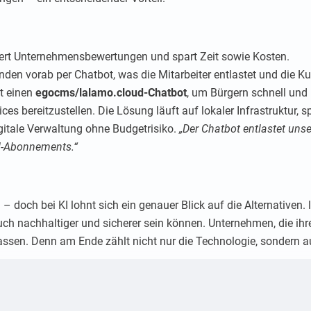
ert Unternehmensbewertungen und spart Zeit sowie Kosten.
nden vorab per Chatbot, was die Mitarbeiter entlastet und die Ku
t einen
egocms/lalamo.cloud-Chatbot
, um Bürgern schnell und
ces bereitzustellen. Die Lösung läuft auf lokaler Infrastruktur,
igitale Verwaltung ohne Budgetrisiko.
„Der Chatbot entlastet unse
d-Abonnements.“
– doch bei KI lohnt sich ein genauer Blick auf die Alternativen. 
h nachhaltiger und sicherer sein können. Unternehmen, die ihre 
assen. Denn am Ende zählt nicht nur die Technologie, sondern au
Ihre nächste Schritte mit EGOTEC
Kosten senken und Ihre Prozesse optimieren kann?