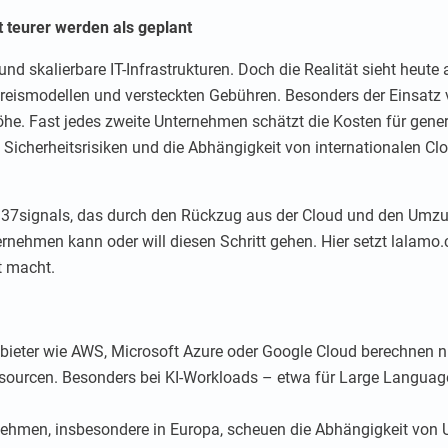
 teurer werden als geplant
e und skalierbare IT-Infrastrukturen. Doch die Realität sieht he
eismodellen und versteckten Gebühren. Besonders der Einsatz v
öhe. Fast jedes zweite Unternehmen schätzt die Kosten für gener
cherheitsrisiken und die Abhängigkeit von internationalen Clou
 37signals, das durch den Rückzug aus der Cloud und den Umzug
rnehmen kann oder will diesen Schritt gehen. Hier setzt lalamo.cl
t macht.
ieter wie AWS, Microsoft Azure oder Google Cloud berechnen n
sourcen. Besonders bei KI-Workloads – etwa für Large Langua
nehmen, insbesondere in Europa, scheuen die Abhängigkeit von 